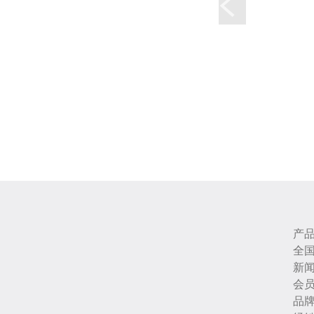
产
全
新
会
品牌