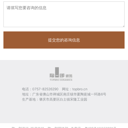
电话：0757-82526290 网址：topbro.cn
地址：广东省佛山市禅城区南庄镇华夏陶瓷城一环路6号
生产基地：肇庆市高要区白土镇宋隆工业园
大理石瓷砖品牌
卓马陶瓷
利特邦瓷砖
3mm肌理岩板