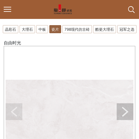
晶彩石
大理石
中板
瓷片
798现代仿古砖
酷瓷大理石
冠军之选
自由时光